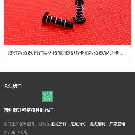
胶钉散热器/扣钉散热器/膨胀螺丝/卡扣散热器/尼龙卡扣/
散热器配件
关注我们
惠州盟升精密模具制品厂
盟升生产
各种型号
，规格的
尼龙胶钉
，
尼龙扣钉
，
尼龙铆钉
。
厂家直销
，
欢迎来电洽谈。