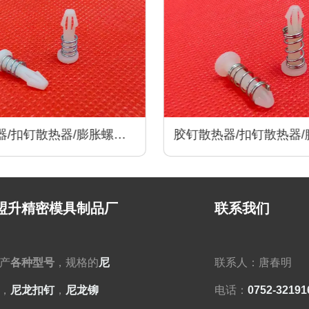
/扣钉散热器/膨胀螺丝/
胶钉散热器/扣钉散热器/
器/尼龙卡扣/散热器配件
卡扣散热器/尼龙卡扣/散
盟升精密模具制品厂
联系我们
产
各种型号
，规格的
尼
联系人：唐春明
，
尼龙扣钉
，
尼龙铆
电话：
0752-32191