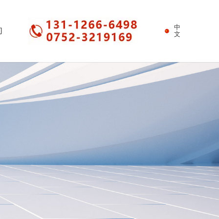
中
们
文