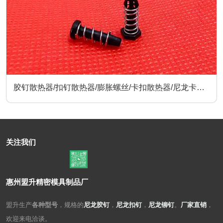
胶钉散热器/扣钉散热器/膨胀螺丝/卡扣散热器/尼龙卡扣/
散热器配件
关注我们
惠州盟升精密模具制品厂
盟升生产
各种型号
，规格的
尼龙胶钉
，
尼龙扣钉
，
尼龙铆钉
。
厂家直销
，
欢迎来电洽谈。